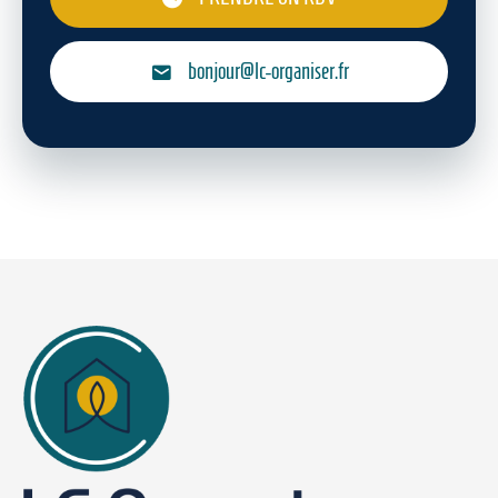
bonjour@lc-organiser.fr