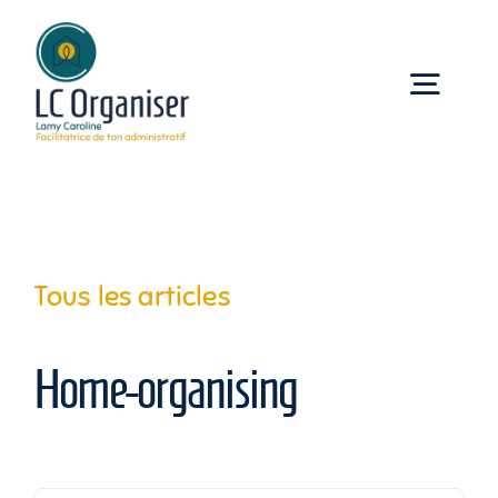
Passer
au
contenu
Togg
Navig
Accueil
Accompagnements
Tous les articles
Pro
Home-organising
Contact