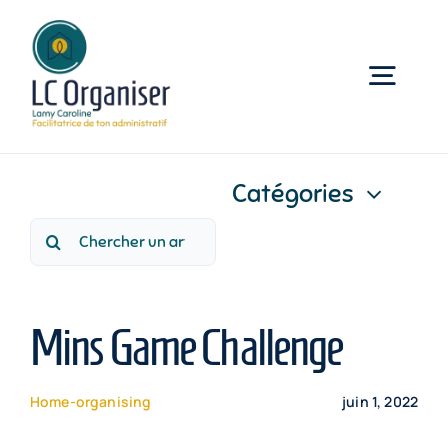
Passer
au
contenu
Togg
Navig
Accueil
Catégories
Rechercher:
Accompagnements
Pro
Mins Game Challenge
Contact
Home-organising
juin 1, 2022